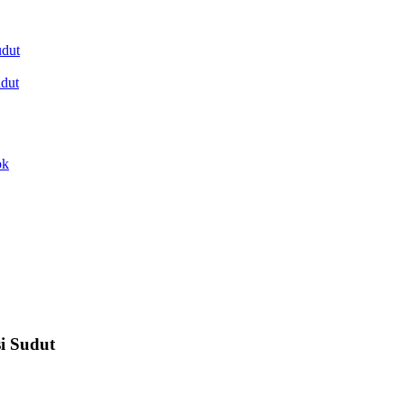
udut
dut
ok
i Sudut