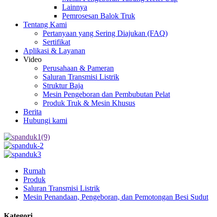
Lainnya
Pemrosesan Balok Truk
Tentang Kami
Pertanyaan yang Sering Diajukan (FAQ)
Sertifikat
Aplikasi & Layanan
Video
Perusahaan & Pameran
Saluran Transmisi Listrik
Struktur Baja
Mesin Pengeboran dan Pembubutan Pelat
Produk Truk & Mesin Khusus
Berita
Hubungi kami
Rumah
Produk
Saluran Transmisi Listrik
Mesin Penandaan, Pengeboran, dan Pemotongan Besi Sudut
Kategori