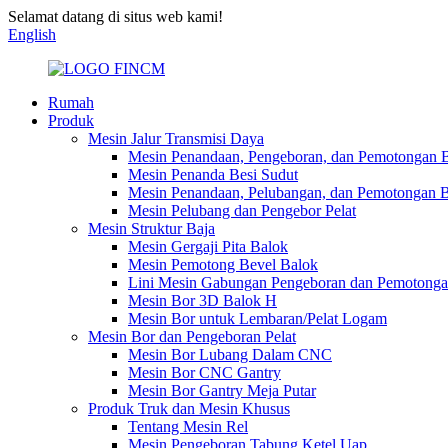
Selamat datang di situs web kami!
English
Rumah
Produk
Mesin Jalur Transmisi Daya
Mesin Penandaan, Pengeboran, dan Pemotongan B
Mesin Penanda Besi Sudut
Mesin Penandaan, Pelubangan, dan Pemotongan B
Mesin Pelubang dan Pengebor Pelat
Mesin Struktur Baja
Mesin Gergaji Pita Balok
Mesin Pemotong Bevel Balok
Lini Mesin Gabungan Pengeboran dan Pemotonga
Mesin Bor 3D Balok H
Mesin Bor untuk Lembaran/Pelat Logam
Mesin Bor dan Pengeboran Pelat
Mesin Bor Lubang Dalam CNC
Mesin Bor CNC Gantry
Mesin Bor Gantry Meja Putar
Produk Truk dan Mesin Khusus
Tentang Mesin Rel
Mesin Pengeboran Tabung Ketel Uap