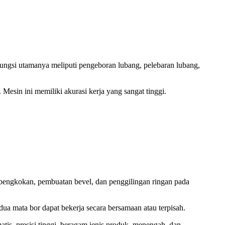
 Fungsi utamanya meliputi pengeboran lubang, pelebaran lubang,
sin ini memiliki akurasi kerja yang sangat tinggi.
bengkokan, pembuatan bevel, dan penggilingan ringan pada
a mata bor dapat bekerja secara bersamaan atau terpisah.
s, presisi tinggi, beragam jenis produk, menengah, dan