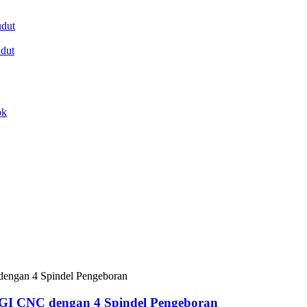
udut
dut
ok
CNC dengan 4 Spindel Pengeboran