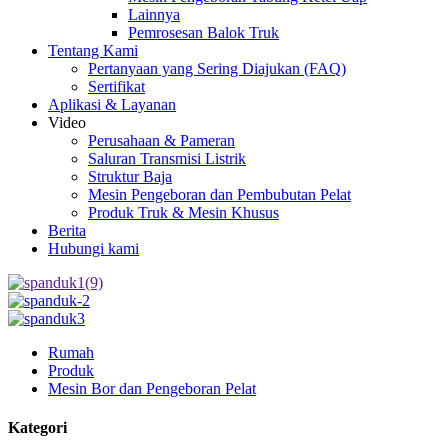
Lainnya
Pemrosesan Balok Truk
Tentang Kami
Pertanyaan yang Sering Diajukan (FAQ)
Sertifikat
Aplikasi & Layanan
Video
Perusahaan & Pameran
Saluran Transmisi Listrik
Struktur Baja
Mesin Pengeboran dan Pembubutan Pelat
Produk Truk & Mesin Khusus
Berita
Hubungi kami
Rumah
Produk
Mesin Bor dan Pengeboran Pelat
Kategori