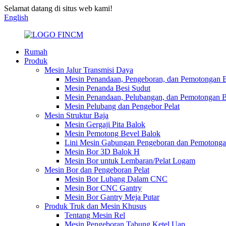
Selamat datang di situs web kami!
English
Rumah
Produk
Mesin Jalur Transmisi Daya
Mesin Penandaan, Pengeboran, dan Pemotongan B
Mesin Penanda Besi Sudut
Mesin Penandaan, Pelubangan, dan Pemotongan B
Mesin Pelubang dan Pengebor Pelat
Mesin Struktur Baja
Mesin Gergaji Pita Balok
Mesin Pemotong Bevel Balok
Lini Mesin Gabungan Pengeboran dan Pemotonga
Mesin Bor 3D Balok H
Mesin Bor untuk Lembaran/Pelat Logam
Mesin Bor dan Pengeboran Pelat
Mesin Bor Lubang Dalam CNC
Mesin Bor CNC Gantry
Mesin Bor Gantry Meja Putar
Produk Truk dan Mesin Khusus
Tentang Mesin Rel
Mesin Pengeboran Tabung Ketel Uap