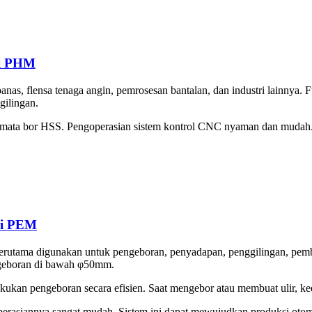
ri PHM
panas, flensa tenaga angin, pemrosesan bantalan, dan industri lainnya.
gilingan.
ta bor HSS. Pengoperasian sistem kontrol CNC nyaman dan mudah. ​​Me
ri PEM
terutama digunakan untuk pengeboran, penyadapan, penggilingan, pem
ngeboran di bawah φ50mm.
kan pengeboran secara efisien. Saat mengebor atau membuat ulir, kedu
siannya sangat mudah. ​​Sistem ini dapat mewujudkan produksi otomati