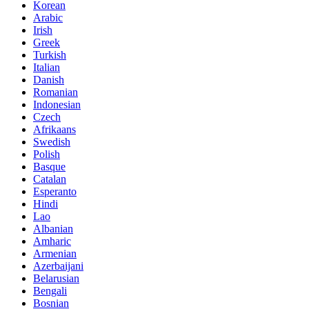
Korean
Arabic
Irish
Greek
Turkish
Italian
Danish
Romanian
Indonesian
Czech
Afrikaans
Swedish
Polish
Basque
Catalan
Esperanto
Hindi
Lao
Albanian
Amharic
Armenian
Azerbaijani
Belarusian
Bengali
Bosnian