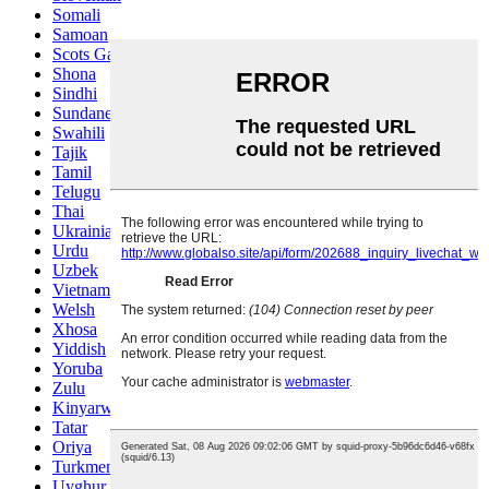
Somali
Samoan
Scots Gaelic
Shona
Sindhi
Sundanese
Swahili
Tajik
Tamil
Telugu
Thai
Ukrainian
Urdu
Uzbek
Vietnamese
Welsh
Xhosa
Yiddish
Yoruba
Zulu
Kinyarwanda
Tatar
Oriya
Turkmen
Uyghur