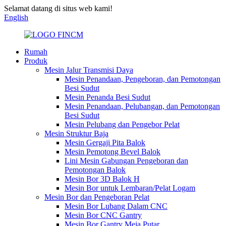
Selamat datang di situs web kami!
English
Rumah
Produk
Mesin Jalur Transmisi Daya
Mesin Penandaan, Pengeboran, dan Pemotongan
Besi Sudut
Mesin Penanda Besi Sudut
Mesin Penandaan, Pelubangan, dan Pemotongan
Besi Sudut
Mesin Pelubang dan Pengebor Pelat
Mesin Struktur Baja
Mesin Gergaji Pita Balok
Mesin Pemotong Bevel Balok
Lini Mesin Gabungan Pengeboran dan
Pemotongan Balok
Mesin Bor 3D Balok H
Mesin Bor untuk Lembaran/Pelat Logam
Mesin Bor dan Pengeboran Pelat
Mesin Bor Lubang Dalam CNC
Mesin Bor CNC Gantry
Mesin Bor Gantry Meja Putar