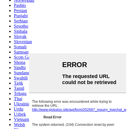
Norwegian
Pashto
Persian
Punjabi
Serbian
Sesotho
Sinhala
Slovak
Slovenian
Somali
Samoan
Scots Gaelic
Shona
Sindhi
Sundanese
Swahili
Tajik
Tamil
Telugu
Thai
Ukrainian
Urdu
Uzbek
Vietnamese
Welsh