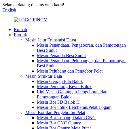
Selamat datang di situs web kami!
English
Rumah
Produk
Mesin Jalur Transmisi Daya
Mesin Penandaan, Pengeboran, dan Pemotongan
Besi Sudut
Mesin Penanda Besi Sudut
Mesin Penandaan, Pelubangan, dan Pemotongan
Besi Sudut
Mesin Pelubang dan Pengebor Pelat
Mesin Struktur Baja
Mesin Gergaji Pita Balok
Mesin Pemotong Bevel Balok
Lini Mesin Gabungan Pengeboran dan
Pemotongan Balok
Mesin Bor 3D Balok H
Mesin Bor untuk Lembaran/Pelat Logam
Mesin Bor dan Pengeboran Pelat
Mesin Bor Lubang Dalam CNC
Mesin Bor CNC Gantry
Mesin Bor Gantry Meja Putar