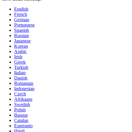
English
French
German
Portuguese
Spanish
Russian
Japanese
Korean
Arabic
Irish
Greek
Turkish
Italian
Danish
Romanian
Indonesian
Czech
Afrikaans
Swedish
Polish
Basque
Catalan
Esperanto
Hindi