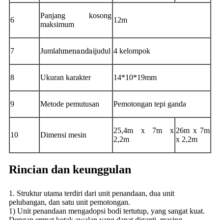
Panjang kosong
6
12m
maksimum
7
Jumlah
menandai
judul
4 kelompok
8
Ukuran karakter
14*10*19mm
9
Metode pemutusan
Pemotongan tepi ganda
25,4m x 7m x
26m x 7m
10
Dimensi mesin
2,2m
x 2,2m
Rincian dan keunggulan
1. Struktur utama terdiri dari unit penandaan, dua unit
pelubangan, dan satu unit pemotongan.
1) Unit penandaan mengadopsi bodi tertutup, yang sangat kuat.
Dengan empat kotak awalan yang dapat diganti, masing-