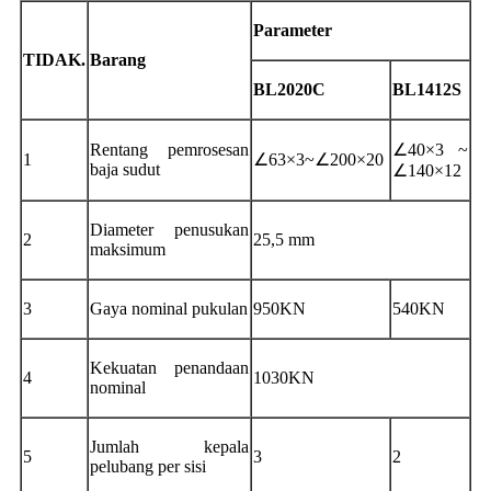
Parameter
TIDAK.
Barang
BL2020C
BL1412S
Rentang pemrosesan
∠40×3 ~
1
∠63×3
~
∠200×20
baja sudut
∠140×12
Diameter penusukan
2
25,5 mm
maksimum
3
Gaya nominal pukulan
950KN
540KN
Kekuatan penandaan
4
1030KN
nominal
Jumlah kepala
5
3
2
pelubang per sisi