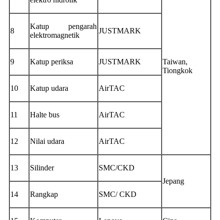
Katup pengarah
8
JUSTMARK
elektromagnetik
9
Katup periksa
JUSTMARK
Taiwan,
Tiongkok
10
Katup udara
AirTAC
11
Halte bus
AirTAC
12
Nilai udara
AirTAC
13
Silinder
SMC/CKD
Jepang
14
Rangkap
SMC/ CKD