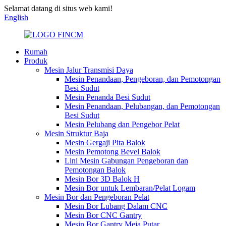
Selamat datang di situs web kami!
English
Rumah
Produk
Mesin Jalur Transmisi Daya
Mesin Penandaan, Pengeboran, dan Pemotongan
Besi Sudut
Mesin Penanda Besi Sudut
Mesin Penandaan, Pelubangan, dan Pemotongan
Besi Sudut
Mesin Pelubang dan Pengebor Pelat
Mesin Struktur Baja
Mesin Gergaji Pita Balok
Mesin Pemotong Bevel Balok
Lini Mesin Gabungan Pengeboran dan
Pemotongan Balok
Mesin Bor 3D Balok H
Mesin Bor untuk Lembaran/Pelat Logam
Mesin Bor dan Pengeboran Pelat
Mesin Bor Lubang Dalam CNC
Mesin Bor CNC Gantry
Mesin Bor Gantry Meja Putar