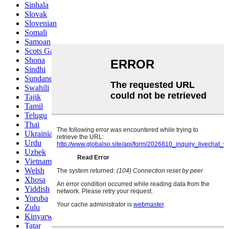
Sinhala
Slovak
Slovenian
Somali
Samoan
Scots Gaelic
Shona
Sindhi
Sundanese
Swahili
Tajik
Tamil
Telugu
Thai
Ukrainian
Urdu
Uzbek
Vietnamese
Welsh
Xhosa
Yiddish
Yoruba
Zulu
Kinyarwanda
Tatar