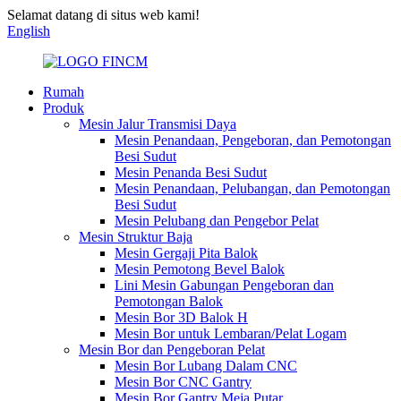
Selamat datang di situs web kami!
English
Rumah
Produk
Mesin Jalur Transmisi Daya
Mesin Penandaan, Pengeboran, dan Pemotongan
Besi Sudut
Mesin Penanda Besi Sudut
Mesin Penandaan, Pelubangan, dan Pemotongan
Besi Sudut
Mesin Pelubang dan Pengebor Pelat
Mesin Struktur Baja
Mesin Gergaji Pita Balok
Mesin Pemotong Bevel Balok
Lini Mesin Gabungan Pengeboran dan
Pemotongan Balok
Mesin Bor 3D Balok H
Mesin Bor untuk Lembaran/Pelat Logam
Mesin Bor dan Pengeboran Pelat
Mesin Bor Lubang Dalam CNC
Mesin Bor CNC Gantry
Mesin Bor Gantry Meja Putar